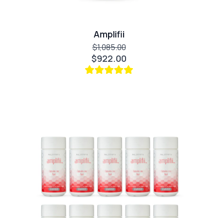
Amplifii
$1,085.00
$922.00